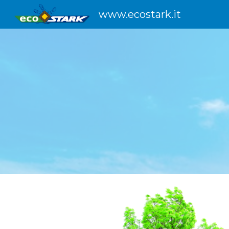
www.ecostark.it
Sk