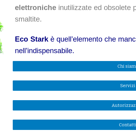
elettroniche
inutilizzate ed obsolete
smaltite.
Eco Stark
è quell’elemento che man
nell’indispensabile.
Chi sia
Servizi
Autorizzaz
Contatt