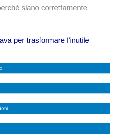
 perchè siano correttamente
cava
per trasformare l’inutile
mo
ioni
i